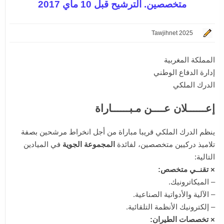
متخصصين. الترشيح قبل 10 ماي 2017
Tawjihnet 2025
المملكة المغربية
إدارة الدفاع الوطني
الدرك الملكي
إعــــــلان عــــن مـبــــــاراة
ينظم الدرك الملكي قريبا مباراة من أجل انخراط مرشحين بصفة
تلاميذ دركيين متخصصين، لفائدة
المجموعة الجوية
في الميادين
التالية:
× تقنــي متخصص:
– الميكاترونيك.
– الآلية والأدواتية الصناعية.
– إلكترونيك الأنظمة التلقائية.
× تخصصات الطيران: