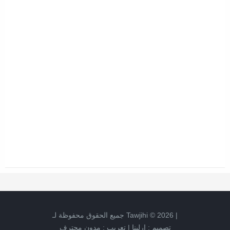
|
2026
©
Tawjihi
جميع الحقوق محفوظة لـ
تصميم :
ارلينا
|
تعريب :
مدون محترف