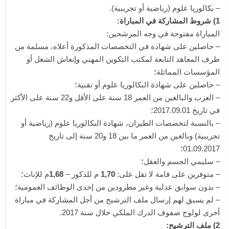
– بكالوريا علوم (رياضية أو تجريبية).
1) شروط المشاركة في المباراة:
المباراة مفتوحة في وجه المرشحين:
– حاصلين على شهادة في التخصصات المذكورة أعلاه، مسلمة من
طرف المعاهد التابعة لمكتب التكوين المهني وإنعاش الشغل أو
المؤسسات المماثلة؛
– حاصلين على شهادة البكالوريا علوم أو تقنية؛
– العزب والبالغين من العمر 18 سنة على الأقل و22 سنة على الأكثر
في تاريخ 2017.09.01؛
– بالنسبة لتخصصات الطيران، شهادة البكالوريا علوم (رياضية أو
تجريبية) وبالغين من العمر ما بين 18 و20 سنة إلى تاريخ
01.09.2017؛
– سليمي الجسم والعقل؛
– متوفرين على قامة لا تقل على:
1,70
م للذكور –
1,68
م للإناث؛
– بدون سوابق عدلية وغير مطرودين من إحدى الوظائف العمومية؛
– لم يسبق لهم إرسال ملف الترشيح من أجل المشاركة في مباراة
أخرى لولوج صفوف الدرك الملكي خلال سنة 2017.
2) ملف الترشيح: