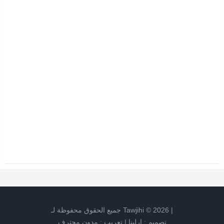
|
2026
©
Tawjihi
جميع الحقوق محفوظة لـ
تصميم :
ارلينا
|
تعريب :
مدون محترف