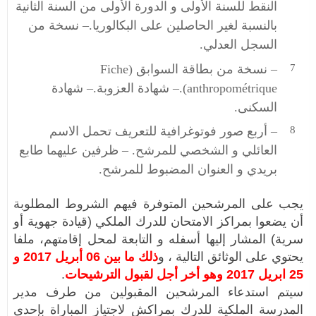
النقط للسنة الأولى و الدورة الأولى من السنة الثانية
بالنسبة لغير الحاصلين على البكالوريا.– نسخة من
السجل العدلي.
– نسخة من بطاقة السوابق (Fiche
anthropométrique).– شهادة العزوبة.– شهادة
السكنى.
– أربع صور فوتوغرافية للتعريف تحمل الاسم
العائلي و الشخصي للمرشح. – ظرفين عليهما طابع
بريدي و العنوان المضبوط للمرشح.
يجب على المرشحين المتوفرة فيهم الشروط المطلوبة
أن يضعوا بمراكز الامتحان للدرك الملكي (قيادة جهوية أو
سرية) المشار إليها أسفله و التابعة لمحل إقامتهم، ملفا
يحتوي على الوثائق التالية ، و
ذلك ما بين 06 أبريل 2017 و
25 ابريل 2017 وهو أخر أجل لقبول الترشيحات
.
سيتم استدعاء المرشحين المقبولين من طرف مدير
المدرسة الملكية للدرك بمراكش لاجتياز المباراة بإحدى