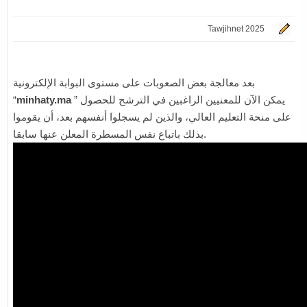
Tawjihnet 2025
بعد معالجة بعض الصعوبات على مستوى البوابة الإلكترونية
” يمكن الآن للمعنيين الراغبين في الترشح للحصول
minhaty.ma
“
على منحة التعليم العالي، والذين لم يسجلوا أنفسهم بعد، أن يقوموا
بذلك باتباع نفس المسطرة المعلن عنها سابقا.