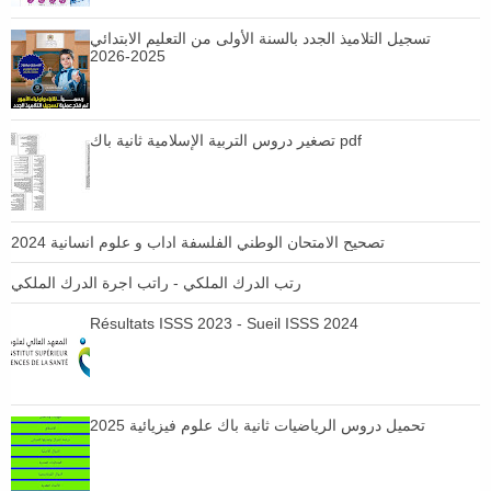
تسجيل التلاميذ الجدد بالسنة الأولى من التعليم الابتدائي
2025-2026
تصغير دروس التربية الإسلامية ثانية باك pdf
تصحيح الامتحان الوطني الفلسفة اداب و علوم انسانية 2024
رتب الدرك الملكي - راتب اجرة الدرك الملكي
Résultats ISSS 2023 - Sueil ISSS 2024
تحميل دروس الرياضيات ثانية باك علوم فيزيائية 2025