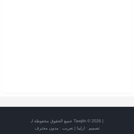
جميع الحقوق محفوظة لـ
Tawjihi
©
2026
|
مدون محترف
تعريب :
|
ارلينا
تصميم :