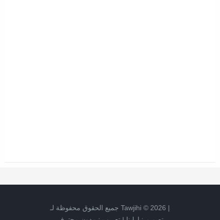
جميع الحقوق محفوظة لـ
Tawjihi
©
2026
|
مدون محترف
تعريب :
|
ارلينا
تصميم :