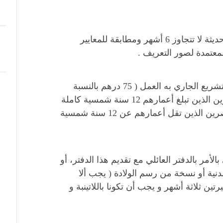
أربعة صور فوتوغرافية للتعريف حديثة لا تتجاوز 6 أشهر ومطابقة للمعايير
لمعتمدة لصور التعريف .
واجبات التمبر المحدثة بموجب التشريع الجاري به العمل ( 75 درهم بالنسبة
للأشخاص البالغين وكذلك القاصرين الذين تبلغ أعمارهم 12 سنة شمسية كاملة
او اكثر، و 50 درهمًا بالنسبة للقاصرين الذين تقل أعمارهم عن 12 سنة شمسية
مر بالدفتر العائلي مع تقديم هذا الدفتر، أو
نية أو نسخة من رسم الولادة ( يجب ألا
رتين ثلاثة أشهر و يجب أن تكونا باللاتينبة و