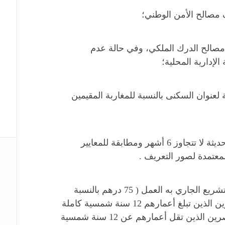
صالح الأمن الوطني؛
الح الدرك الملكي، وفي حالة عدم
إدارية المحلية؛
عنوان السكنى بالنسبة للمغاربة المقيمين
أربعة صور فوتوغرافية للتعريف حديثة لا تتجاوز 6 أشهر ومطابقة للمعايير
لمعتمدة لصور التعريف .
واجبات التمبر المحدثة بموجب التشريع الجاري به العمل ( 75 درهم بالنسبة
للأشخاص البالغين وكذلك القاصرين الذين تبلغ أعمارهم 12 سنة شمسية كاملة
او اكثر، و 50 درهمًا بالنسبة للقاصرين الذين تقل أعمارهم عن 12 سنة شمسية