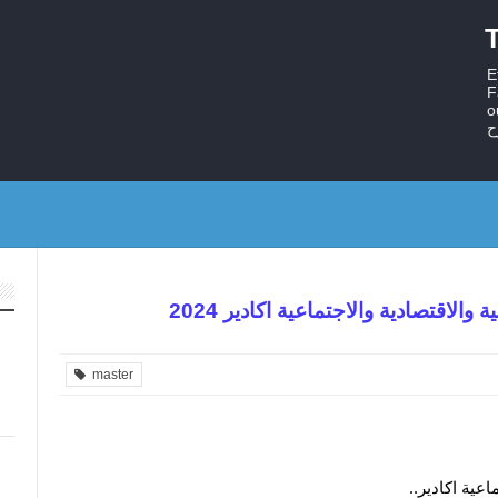
T
E
F
ستر
ح
 والاقتصادية والاجتماعية اكادير 2024
master
اعية اكادير..