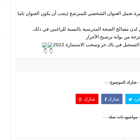
5 – 3 أظرفة بريدية (او أكثر حسب النيابات) متنبرة تحمل العنوان الشخصي للمترشح (يجب أن يكون العنوان تاما 
لتسجيل في باك حر وسحب الاستمارة 2022
شارك الموضوع
رد
شارك
شارك
مواضيع ذات صلة