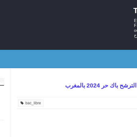
T
E
F
ستر
ح
باك حر 2024 بالمغرب
bac_libre