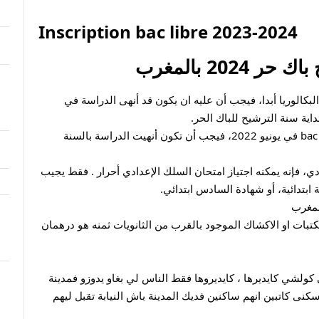
Inscription bac libre 2023-2024 
20 بالمغرب
– ‏‏إذا لم ‏يكن التلميذ او التلميذة قد حصلت على البكالوريا أبدا، فيجب أن عليه ان يكون قد أنهى الدراسة في 
داية سنة الترشيح للباك الحر.
— مثلا إذا كنت تريد أن ‏تترشح للباك الحر bac libre في يونيو 2022، فيجب أن تكون أنهيت الدراسة بالسنة 
— ‏أما إذا كان التلميذ لم ينجح في السلك الإعدادي، فإنه يمكنه اجتياز امتحان السلك الإعدادي أحرار . فقط يجيب 
ابتدائية، أو شهادة السادس ابتدائي.
1 ـ تعبئة الملف الابيض (يتم شرائه من جميع المكتبات او الاكشاك الموجود بالقرب من الثانويات ثمنه هو درهمان 
3 ـ  شهادة السكنى ( هاد شهادة السكنى ماشي كولشي كايديرها ، كايديروها فقط الناس لي بغاو يدوزو فمدينة 
اخرى من غير مدينتهم الاصلية ، كايديرو شهادة سكنى كاتبين انهم ساكنين فديك المدينة باش النيابة تقبل ليهم 