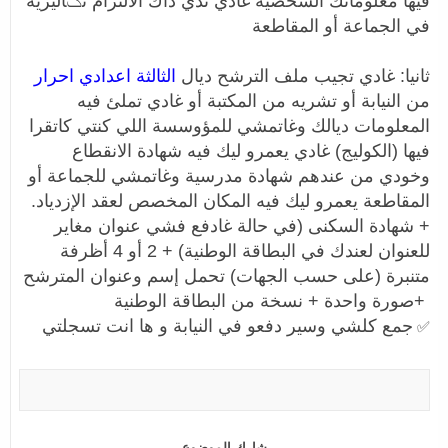
فيها معلوماتك الشخصية غادي تدي داك الالتزام تݣاليزيه
في الجماعة أو المقاطعة
ثانيا: غادي تجيب ملف الترشح ديال
الثالثة اعدادي احرار
من النيابة أو تشريه من المكتبة أو غادي تملئ فيه
المعلومات ديالك وغاتمشي للمؤوسسة اللي كنتي كاتقرا
فيها (الكوليج) غادي يعمرو ليك فيه شهادة الانقطاع
وخودي من عندهم شهادة مدرسية وغاتمشي للجماعة أو
المقاطعة يعمرو ليك فيه المكان المخصص لعقد الإزدياد.
+ شهادة السكنى (في حالة غادفع فشي عنوان مغاير
للعنوان لعندك في البطاقة الوطنية) + 2 أو 4 أظرفة
متنبرة (على حسب الجهات) تحمل إسم وعنوان المترشح
+صورة واحدة + نسخة من البطاقة الوطنية
جمع كلشي وسير دفعو في النيابة و ها انت تسجلتي
✅
شارك الموضوع