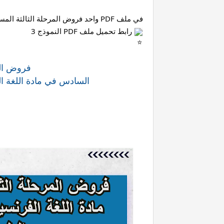
في ملف PDF واحد فروض المرحلة الثالثة المستوى الأول (النموذج 3).
 رابط تحميل ملف PDF النموذج 3