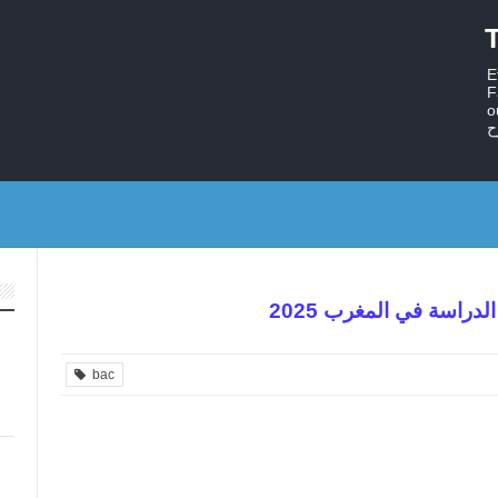
T
E
F
ستر
ح
دراسة في المغرب 2025
bac