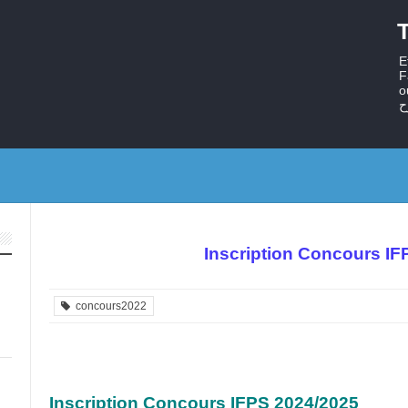
T
E
F
ouv
ح
Inscription Concours IF
concours2022
Inscription Concours IFPS 2024/2025