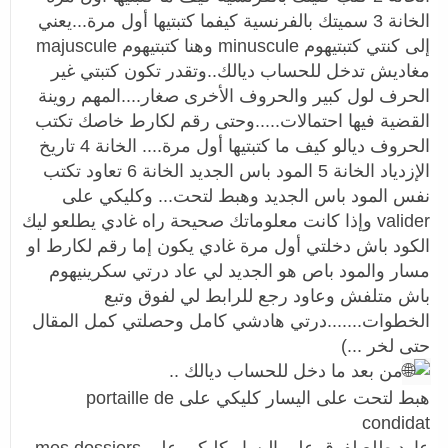
الخانة 3 سميتك بالفرنسية كيفما كتبتيها أول مرة...يعني
إلى كنتي كتبتيهوم minuscule وهنا كتبتيهوم majuscule
مغاديش تدخل للحساب ديالك..وتقدر تكون كتبتي غير
الحرف لول كبير والحروف الأخرى صغار....المهم روينة
القضية فيها احتمالات.....وحتى رقم لكارط خاصك تكتب
الحروف ديالو كيف ما كتبتيها أول مرة.... الخانة 4 تاريخ
الإزدياد الخانة 5 المود باس الجديد الخانة 6 تعاود تكتب
نفس المود باس الجديد وهبط لتحت... وكليكي على
valider وإذا كانت معلوماتك صحيحة راه غادي يطلعو ليك
الكود باش دخلتي أول مرة غادي يكون إما رقم لكارط او
مسار والمود باص هو الجديد لي عاد درتي سكرينيهوم
باش متلفش وعاود رجع للرابط لي لفوق وتبع
الخطوات.......درتي هادشي كامل وحصلتي كمل المقال
حتى لخر ...)
من بعد ما دخل للحساب ديالك ..
هبط لتحت على اليسار كليكي على portaille de
condidat
عاود طلع لفوق على اليسار كليكي على mes dossiers