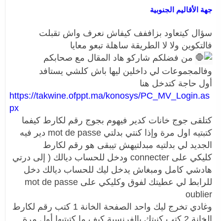
جهة الأقاليم الجنوبية
سؤال كيتعاود بزاففف كيفاش نعرف واش تقبلت
فالتكوين ولا لا الطريقة ساهلة تبعو معايا
من فضلكم شاركو هاد المقال مع صحابكم
وفالمجموعات لي داخلين ليها باش كلشي يستافد
أول حاجة كتدخل هنا
https://takwine.ofppt.ma/konosys/PC_MV_Login.as
px
كتلقى جوج خانات كدير فيهوم بجوج رقم لكارط كيفما
كتبتيه اول مرة وإذا كنتي بدلتي mot de passe دير فيه
الجديد لي بدلتيه مبدلتيهش تيبقى هو رقم لكارط
كليكي على connecter ودخل للحساب ديالك ( إلى درتي
هادشي كامل ومبغاش يدخل ليك للحساب ديالك دخل
للرابط لي عطيتك لفوق وكليكي على mot de passe
oublier
وغادي تخرج ليك واحد الصفحة الخانة 1 كتب رقم لكارط
الخانة 2 كتب كنيتك بالفرنسية كيف ما كتبتيها أول مرة