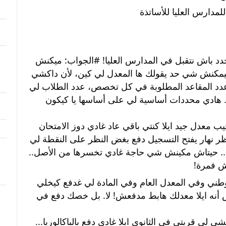
لمدارس العليا للأساتذة
د باش نتقبل في المدارس العليا! 
#الجواب
: ميكنش 
معدل محدد مسبقا لي بيه غادي تقبل، ميمكنش شي حد يقولك ها المعدل لي كين، لأن داكشي 
: عدد المقاعد المطلوبة في كل تخصص، عدد الطلاب لي 
دفعو لذاك التخصص وشنو هي نقاطهم... هادي محددات أساسية لي على أساسها يا كيكون 
 شنو هو؟ هو توجد راسك تجيب معدل جيد ايلا كنتي باقي عاد غادي دوز الامتحان 
الوطني.. هادي أول حاجة... ثانيا وهو تنتاظر نهار يفتح التسجيل دفع بغض النظر على النقطة لي 
عندك.. ولو تكون عندك فقط 10.00 دفع.. حيتاش مكينش شي حاجة غادي تخسرها من الأصل.. 
 فمرة! 
صحيح ايلا راه المعدل ديالك طالع في الوطني وفي المعدل العام وفي المادة لي غدفع كيخلي 
حظوظك أوفر وأوفر.. لكن هذا مكيعنيش أنه ايلا معدلك هابط مدفعش! لا. بل خصك دفع في 
دفعتي لشي مادة... ووجد ليها شويا فداكشي لي قريتي في الثانوي ايلا غادي دفع بالباكالوريا... 