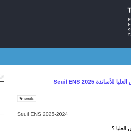
T
E
F
ستر
ح
لمدارس العليا للأساتذة
seuils
Seuil ENS 2025-2024