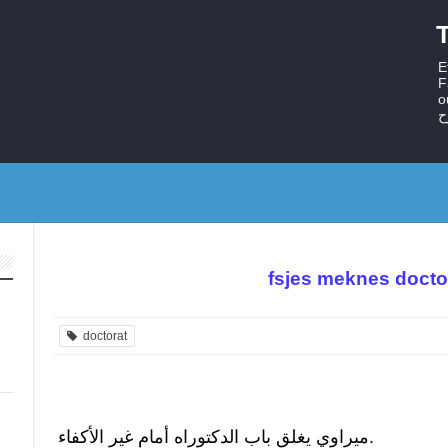
T
E
F
ستر
ح
fsjes meknes docto
doctorat
ميراوي يغلق باب الدكتوراه أمام غير الأكفاء.