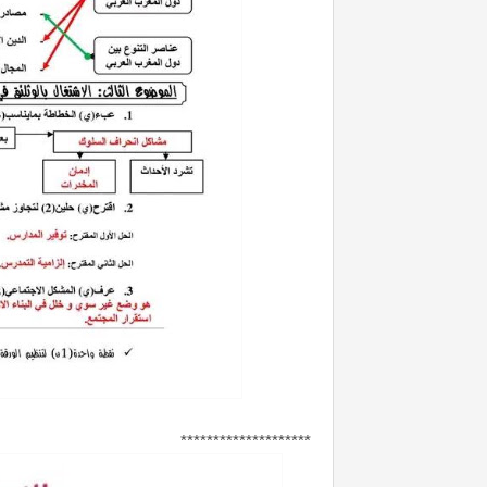
********************