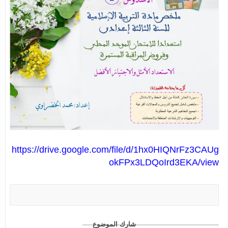
https://drive.google.com/file/d/1hx0HIQNrFz3CAUg
okFPx3LDQoIrd3EKA/view
شارك الموضوع