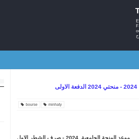
T
E
F
ستر
ح
ى
bourse
minhaty
موعد المنحة الجامعية 2024 - صرف الشطر الاول