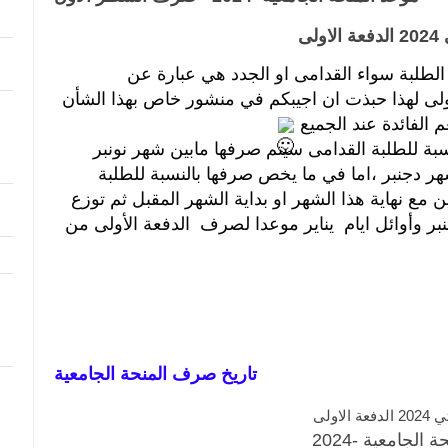
اولى
تردني الكثير من الأسئلة التي تطرح من الطلبة سواء القدامى او الجدد هي عبارة عن 
استفسارات عن موعد صرف المنحة الأولى لهذا حبذت ان اجيبكم في منشور خاص بهذا الشأن 
الفائدة عند الجميع 
الدفعة الأولى من المنحة بالنسبة للطلبة القدامى سيتم صرفها مابين شهر نونبر 
ودجنبر ،لانعلم تحديدا لكن كحد أقصى شهر دجنبر ،اما في ما يخص صرفها بالنسبة للطلبة 
الجدد فسيتم  الاعلان عن لوائح الممنوحين مع نهاية هذا الشهر او بداية الشهر المقبل ثم توزع 
بطاقات منحتي ،وستكون أواخر شهر دجنبر وأوائل ايام  يناير موعدا لصرف  الدفعة الأولى من 
تاريخ صرف المنحة الجامعية
عة الاولى
ة الجامعية -2024