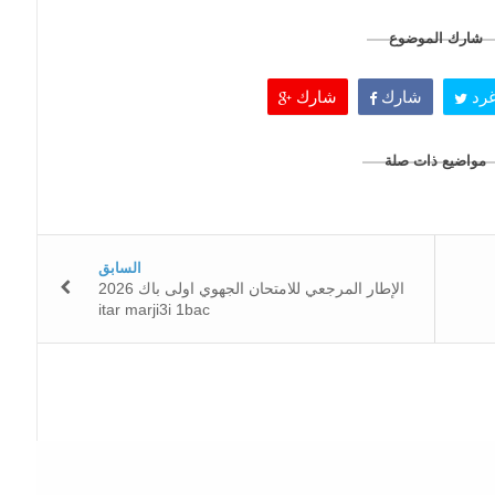
شارك الموضوع
رد
شارك
شارك
مواضيع ذات صلة
السابق
الإطار المرجعي للامتحان الجهوي اولى باك 2026
itar marji3i 1bac