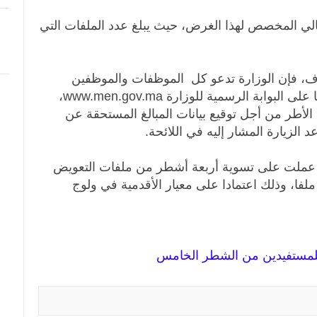
الي المخصص لهذا الغرض، حيث يبلغ عدد الملفات التي
ف، فإن الوزارة تدعو كل الموظفات والموظفين
الواردة أسماؤهم في اللائحة المعلن عنها على البوابة الرسمية للوزارة www.men.gov.ma،
 الأطر من أجل توقيع بيانات المبالغ المستحقة عن
الزيارة المشار إليه في اللائحة.
ن عملت على تسوية أربعة أشطر من ملفات التعويض
ليومي عن التدريب، بما مجموعه 3842 ملفا، وذلك اعتمادا على معيار الأقدمية في ولوج
ة للمستفيدين من الشطر الخامس