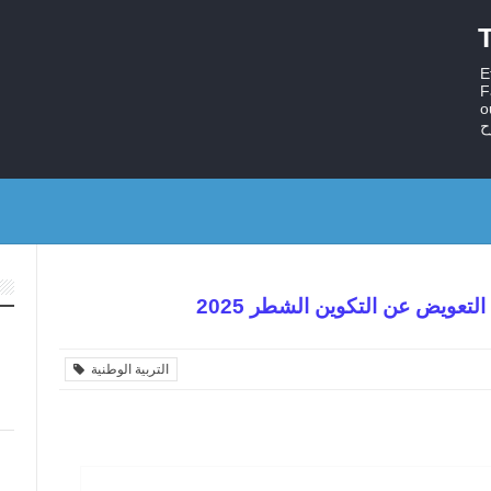
T
E
F
ستر
ح
لتعويض عن التكوين الشطر 2025
التربية الوطنية