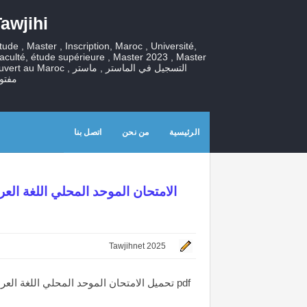
awjihi
tude , Master , Inscription, Maroc , Université,
aculté, étude supérieure , Master 2023 , Master
ouvert au Maroc , التسجيل في الماستر , ما
مفتو
الرئيسية
من نحن
اتصل بنا
الامتحان الموحد المحلي اللغة الع
Tawjihnet 2025
الامتحان الموحد المحلي اللغة العربية للمستوى السادس مع التصحيح2025 دورة يونيو الدورة الثانية pdf
تحميل