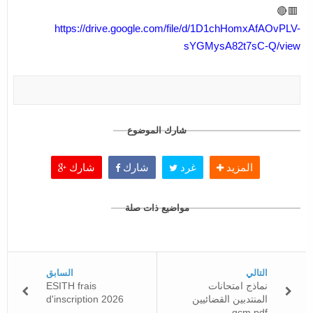
🟥🔴
https://drive.google.com/file/d/1D1chHomxAfAOvPLV-
sYGMysA82t7sC-Q/view
شارك الموضوع
المزيد
غرد
شارك
شارك
مواضيع ذات صلة
التالي
السابق
ESITH frais
نماذج امتحانات
d'inscription 2026
المنتدبين القضائيين
qcm pdf