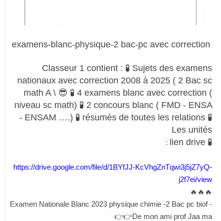
examens-blanc-physique-2 bac-pc avec correction
Classeur 1 contient : 🧪 Sujets des examens
nationaux avec correction 2008 à 2025 ( 2 Bac sc
math A \ 😎 🧪 4 examens blanc avec correction (
niveau sc math) 🧪 2 concours blanc ( FMD - ENSA
- ENSAM ….) 🧪 résumés de toutes les relations 🧪
Les unités
🧪 lien drive
:
https://drive.google.com/file/d/1BYfJJ-KcVhgZnTqwi3j5jZ7yQ-
j2f7ei/view
🔥🔥🔥
Examen Nationale Blanc 2023 physique chimie -2 Bac pc biof -
👉👉De mon ami prof Jaa ma