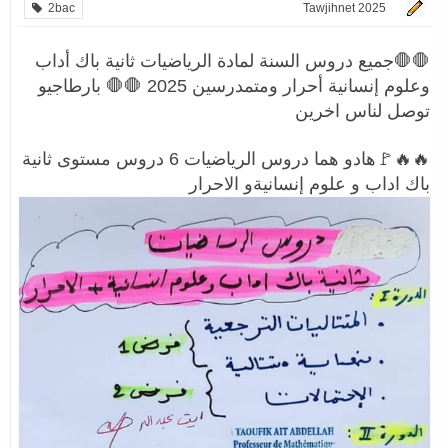
2bac
Tawjihnet 2025
🛑🛑جميع دروس السنة لمادة الرياضيات ثانية باك أداب
وعلوم إنسانية أحرار ومتمدرسين 2025 🛑🛑 بارطاجيو
توصل لناس اخرين
🔥🔥🚩هادو هما دروس الرياضيات 6 دروس مستوى ثانية
باك اداب و علوم إنسانيةو الاحرار